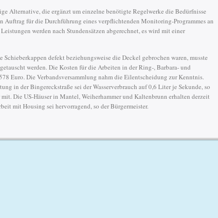
tige Alternative, die ergänzt um einzelne benötigte Regelwerke die Bedürfnisse
n Auftrag für die Durchführung eines verpflichtenden Monitoring-Programmes an
e Leistungen werden nach Stundensätzen abgerechnet, es wird mit einer
ge Schieberkappen defekt beziehungsweise die Deckel gebrochen waren, musste
etauscht werden. Die Kosten für die Arbeiten in der Ring-, Barbara- und
 6.578 Euro. Die Verbandsversammlung nahm die Eilentscheidung zur Kenntnis.
ung in der Bingereckstraße sei der Wasserverbrauch auf 0,6 Liter je Sekunde, so
er mit. Die US-Häuser in Mantel, Weiherhammer und Kaltenbrunn erhalten derzeit
eit mit Housing sei hervorragend, so der Bürgermeister.