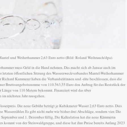
 Mantel und Weiherhammer 2,63 Euro netto (Bild: Roland Weihrauch/dpa).
rhammer muss Geld in die Hand nehmen. Das macht sich ab Januar auch im
er letzten öffentlichen Sitzung des Wasserzweckverbandes Mantel-Weiherhammer
r Richard Kammerer haben die Verbandsrätinnen und -räte beschlossen, dass die
ner Bruttoangebotssumme von 110.563,55 Euro den Auftrag für das Reststück der
er Länge von 110 Metern bekommt. Finanziert wird das über
n im nächsten Jahr rausgehen.
asserpreis. Die neue Gebühr beträgt je Kubikmeter Wasser 2,63 Euro netto. Dies
e Wasserzähler. Es gibt nicht mehr wie bisher drei Abschläge, sondern vier. Die
1. September und 1. Dezember fällig. Die Kalkulation hat die neue Kämmerin
ers kommt von der Steinwaldgruppe, und diese hat ihre Preise bereits Anfang 2023