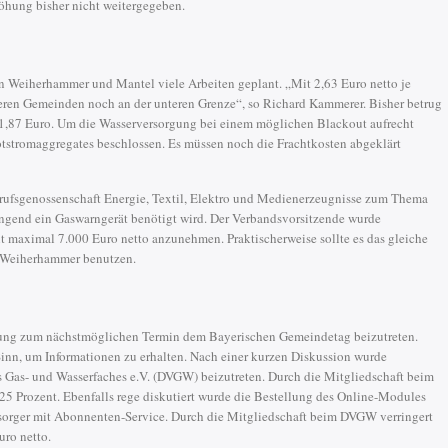
öhung bisher nicht weitergegeben.
in Weiherhammer und Mantel viele Arbeiten geplant. „Mit 2,63 Euro netto je
eren Gemeinden noch an der unteren Grenze“, so Richard Kammerer. Bisher betrug
o 1,87 Euro. Um die Wasserversorgung bei einem möglichen Blackout aufrecht
otstromaggregates beschlossen. Es müssen noch die Frachtkosten abgeklärt
rufsgenossenschaft Energie, Textil, Elektro und Medienerzeugnisse zum Thema
dringend ein Gaswarngerät benötigt wird. Der Verbandsvorsitzende wurde
it maximal 7.000 Euro netto anzunehmen. Praktischerweise sollte es das gleiche
d Weiherhammer benutzen.
ng zum nächstmöglichen Termin dem Bayerischen Gemeindetag beizutreten.
inn, um Informationen zu erhalten. Nach einer kurzen Diskussion wurde
 Gas- und Wasserfaches e.V. (DVGW) beizutreten. Durch die Mitgliedschaft beim
25 Prozent. Ebenfalls rege diskutiert wurde die Bestellung des Online-Modules
sorger mit Abonnenten-Service. Durch die Mitgliedschaft beim DVGW verringert
uro netto.