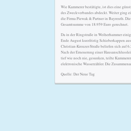
Wie Kammerer bestätigte, ist dies eine güns
des Zweckverbandes abdeckt. Weiter ging ei
die Firma Piewak & Partner in Bayreuth. Di
Gesamtsumme von 18.959 Euro gerechnet.
Da in der Ringstraße in Weiherhammer eini
Ende August kurzfristig Schieberkappen ausg
Christian-Kreuzer-Straße beliefen sich auf
Nach der Erneuerung einer Hausanschlussleit
tief wie noch nie, gesunken, teilte Kammer
elektronische Wasserzähler. Die Zusammenarb
Quelle: Der Neue Tag