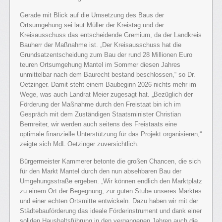
Gerade mit Blick auf die Umsetzung des Baus der
Ortsumgehung sei laut Müller der Kreistag und der
Kreisausschuss das entscheidende Gremium, da der Landkreis
Bauherr der Maßnahme ist. „Der Kreisausschuss hat die
Grundsatzentscheidung zum Bau der rund 28 Millionen Euro
teuren Ortsumgehung Mantel im Sommer diesen Jahres
unmittelbar nach dem Baurecht bestand beschlossen,“ so Dr.
Oetzinger. Damit steht einem Baubeginn 2026 nichts mehr im
Wege, was auch Landrat Meier zugesagt hat. „Bezüglich der
Förderung der Maßnahme durch den Freistaat bin ich im
Gespräch mit dem Zuständigen Staatsminister Christian
Bernreiter, wir werden auch seitens des Freistaats eine
optimale finanzielle Unterstützung für das Projekt organisieren,“
zeigte sich MdL Oetzinger zuversichtlich.
Bürgermeister Kammerer betonte die großen Chancen, die sich
für den Markt Mantel durch den nun absehbaren Bau der
Umgehungsstraße ergeben. „Wir können endlich den Marktplatz
zu einem Ort der Begegnung, zur guten Stube unseres Marktes
und einer echten Ortsmitte entwickeln. Dazu haben wir mit der
Städtebauförderung das ideale Förderinstrument und dank einer
soliden Haushaltsführung in den vergangenen Jahren auch die