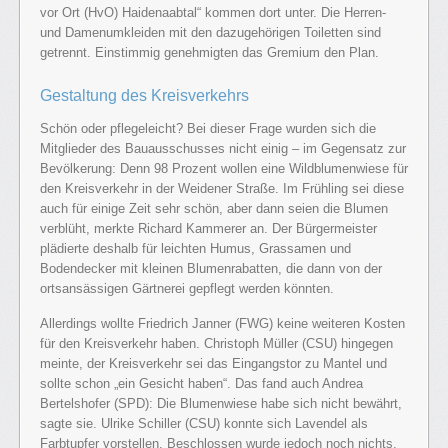
vor Ort (HvO) Haidenaabtal“ kommen dort unter. Die Herren-
und Damenumkleiden mit den dazugehörigen Toiletten sind
getrennt. Einstimmig genehmigten das Gremium den Plan.
Gestaltung des Kreisverkehrs
Schön oder pflegeleicht? Bei dieser Frage wurden sich die
Mitglieder des Bauausschusses nicht einig – im Gegensatz zur
Bevölkerung: Denn 98 Prozent wollen eine Wildblumenwiese für
den Kreisverkehr in der Weidener Straße. Im Frühling sei diese
auch für einige Zeit sehr schön, aber dann seien die Blumen
verblüht, merkte Richard Kammerer an. Der Bürgermeister
plädierte deshalb für leichten Humus, Grassamen und
Bodendecker mit kleinen Blumenrabatten, die dann von der
ortsansässigen Gärtnerei gepflegt werden könnten.
Allerdings wollte Friedrich Janner (FWG) keine weiteren Kosten
für den Kreisverkehr haben. Christoph Müller (CSU) hingegen
meinte, der Kreisverkehr sei das Eingangstor zu Mantel und
sollte schon „ein Gesicht haben“. Das fand auch Andrea
Bertelshofer (SPD): Die Blumenwiese habe sich nicht bewährt,
sagte sie. Ulrike Schiller (CSU) konnte sich Lavendel als
Farbtupfer vorstellen. Beschlossen wurde jedoch noch nichts.